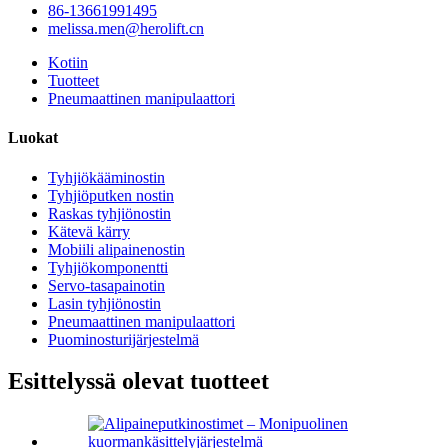
86-13661991495
melissa.men@herolift.cn
Kotiin
Tuotteet
Pneumaattinen manipulaattori
Luokat
Tyhjiökääminostin
Tyhjiöputken nostin
Raskas tyhjiönostin
Kätevä kärry
Mobiili alipainenostin
Tyhjiökomponentti
Servo-tasapainotin
Lasin tyhjiönostin
Pneumaattinen manipulaattori
Puominosturijärjestelmä
Esittelyssä olevat tuotteet