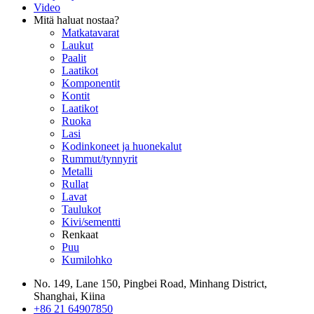
Video
Mitä haluat nostaa?
Matkatavarat
Laukut
Paalit
Laatikot
Komponentit
Kontit
Laatikot
Ruoka
Lasi
Kodinkoneet ja huonekalut
Rummut/tynnyrit
Metalli
Rullat
Lavat
Taulukot
Kivi/sementti
Renkaat
Puu
Kumilohko
No. 149, Lane 150, Pingbei Road, Minhang District,
Shanghai, Kiina
+86 21 64907850